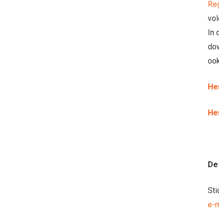
Reg
vol
In 
dow
ook
He
He
De
Sti
e-m