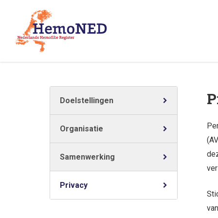
P
Doelstellingen
Per
Organisatie
(AV
dez
Samenwerking
ver
Privacy
Sti
van