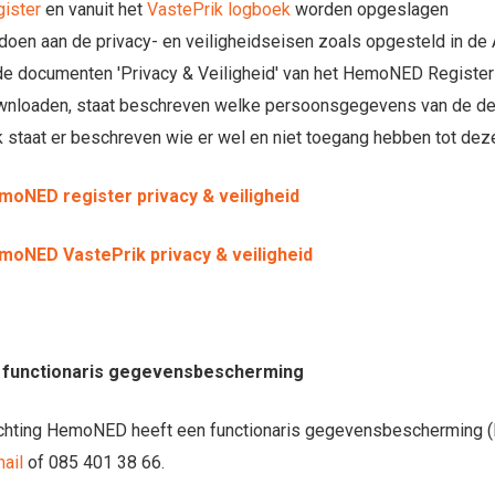
ister
en vanuit het
VastePrik logboek
worden opgeslagen
doen aan de privacy- en veiligheidseisen zoals opgesteld in de 
de documenten 'Privacy & Veiligheid' van het HemoNED Register 
nloaden, staat beschreven welke persoonsgegevens van de de
 staat er beschreven wie er wel en niet toegang hebben tot deze
moNED register privacy & veiligheid
moNED VastePrik privacy & veiligheid
 functionaris gegevensbescherming
chting HemoNED heeft een functionaris gegevensbescherming (FG)
ail
of 085 401 38 66.