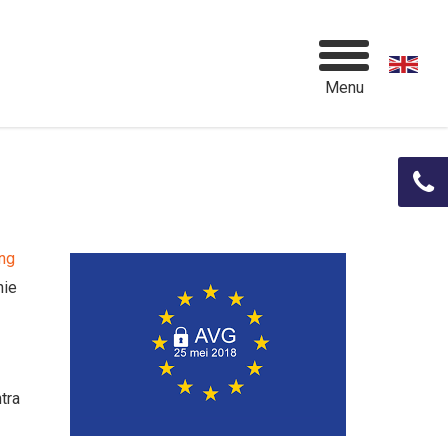
Menu
ng
nie
tra